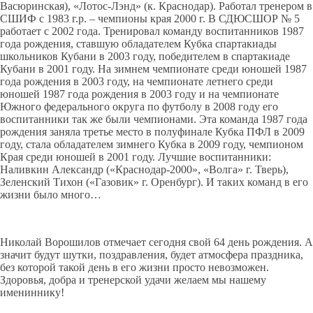
Васюринская), «Лотос-Лэнд» (к. Краснодар). Работал тренером в
СШИФ с 1983 г.р. – чемпионы края 2000 г. В СДЮСШОР № 5
работает с 2002 года. Тренировал команду воспитанников 1987
года рождения, ставшую обладателем Кубка спартакиады
школьников Кубани в 2003 году, победителем в спартакиаде
Кубани в 2001 году. На зимнем чемпионате среди юношей 1987
года рождения в 2003 году, на чемпионате летнего среди
юношей 1987 года рождения в 2003 году и на чемпионате
Южного федерального округа по футболу в 2008 году его
воспитанники так же были чемпионами. Эта команда 1987 года
рождения заняла третье место в полуфинале Кубка ПФЛ в 2009
году, стала обладателем зимнего Кубка в 2009 году, чемпионом
Края среди юношей в 2001 году. Лучшие воспитанники:
Наливкин Александр («Краснодар-2000», «Волга» г. Тверь),
Зеленский Тихон («Газовик» г. Оренбург). И таких команд в его
жизни было много…
Николай Ворошилов отмечает сегодня свой 64 день рождения. А
значит будут шутки, поздравления, будет атмосфера праздника,
без которой такой день в его жизни просто невозможен.
Здоровья, добра и тренерской удачи желаем мы нашему
имениннику!