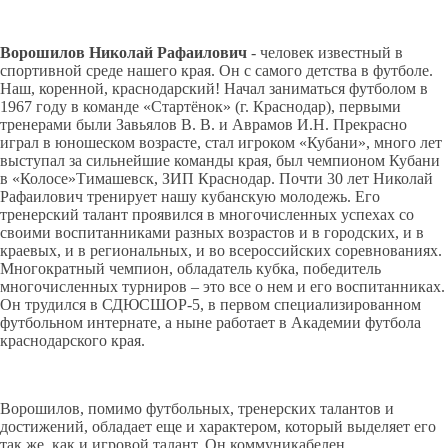
Ворошилов Николай Рафаилович
- человек известный в
спортивной среде нашего края. Он с самого детства в футболе.
Наш, коренной, краснодарский! Начал заниматься футболом в
1967 году в команде «Стартёнок» (г. Краснодар), первыми
тренерами были Завьялов В. В. и Аврамов И.Н. Прекрасно
играл в юношеском возрасте, стал игроком «Кубани», много лет
выступал за сильнейшие команды края, был чемпионом Кубани
в «Колосе»Тимашевск, ЗИП Краснодар. Почти 30 лет Николай
Рафаилович тренирует нашу кубанскую молодежь. Его
тренерский талант проявился в многочисленных успехах со
своими воспитанниками разных возрастов и в городских, и в
краевых, и в региональных, и во всероссийских соревнованиях.
Многократный чемпион, обладатель кубка, победитель
многочисленных турниров – это все о нем и его воспитанниках.
Он трудился в СДЮСШОР-5, в первом специализированном
футбольном интернате, а ныне работает в Академии футбола
краснодарского края.
Ворошилов, помимо футбольных, тренерских талантов и
достижений, обладает еще и характером, который выделяет его
так же, как и игровой талант. Он коммуникабелен,