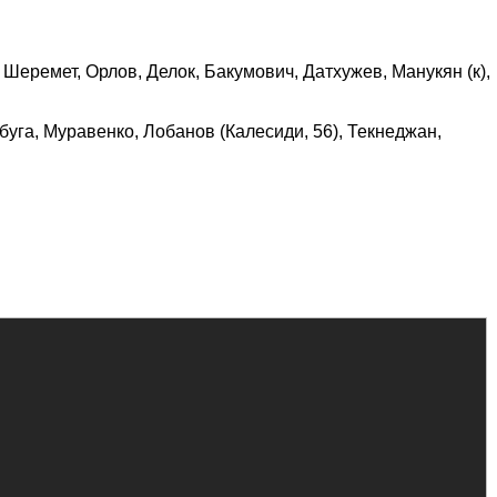
 Шеремет, Орлов, Делок, Бакумович, Датхужев, Манукян (к),
абуга, Муравенко, Лобанов (Калесиди, 56), Текнеджан,