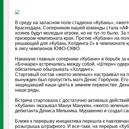
В среду на запасном поле стадиона «Кубань», «жел
Краснодара. Соперником нашей команды стала «АФ 
хозяев будут молодые игроки, но не тут-то было. За
призером чемпионата края. Против «Кубани» на пол
решающей для «Кубань Холдинга-2» в чемпионате кр
в лигу чемпионов ЮФО-СКФО.
Накануне главные соперники «Кубани» в борьбе за м
«Бочкари» встречались между собой. «Штерн» одерж
обязательно обыгрывать «Холдинг».
Стартовый состав «желто-зеленых» настраивал на по
вынужден был пропустить матч Денис Горбунов. Его
защищавший наши цвета в зимнем первенстве. Ден
наши ряды.
Встреча стартовала с достаточно активных действи
«Кубани» оказывал Манук Манукян, «желто-зеленые
дебютанта Дениса Мельника. Муравенко и создал са
Ближе к перерыву инициатива перешла к павловчан
розыгрыша штрафного. И все-таки, на перерыв «Ку