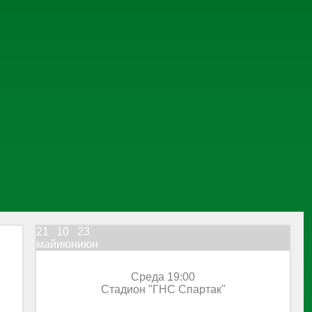
21
10
23
май
июн
июн
Среда 19:00
Стадион "ГНС Спартак"