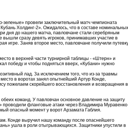
то-зеленые» провели заключительный матч чемпионата
Кубань Холдинг-2». Ожидалось, что в составе номинальны
 три дня до нашего матча, павловчане стали серебряным
е вышли сразу девять игроков, принимавших участие в
ая игре. Заняв второе место, павловчане получили путевк
есто в верхней части турнирной таблицы - «Штерн» и
ал победу и чтобы подняться вверх, «Кубани» нужно
зитивный лад. За исключением того, что из-за травмы
 место в воротах занял опытнейший Артур Конде,
ису пожелаем скорейшего восстановления и возвращения в
й обеих команд. У павловчан основное давление на защиту
» проводили фланговые атаки через Владимира Муравенко
мый опасный момент у ворот Арзамата Габлия.
ам. Конде выручил нашу команду после опаснейшего
бань» ушла в роли отыгрывающихся. Защитники упустили в