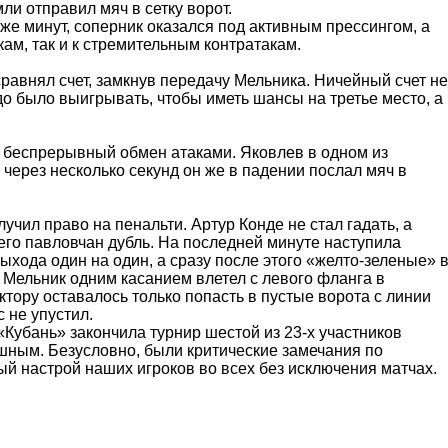
и отправил мяч в сетку ворот.
же минут, соперник оказался под активным прессингом, а
ам, так и к стремительным контратакам.
равнял счет, замкнув передачу Мельника. Ничейный счет не
до было выигрывать, чтобы иметь шансы на третье место, а
в беспрерывный обмен атаками. Яковлев в одном из
 через несколько секунд он же в падении послал мяч в
учил право на пенальти. Артур Конде не стал гадать, а
его павловчан дубль. На последней минуте наступила
ыхода один на один, а сразу после этого «желто-зеленые» 
Мельник одним касанием влетел с левого фланга в
тору оставалось только попасть в пустые ворота с линии
 не упустил.
«Кубань» закончила турнир шестой из 23-х участников
шным. Безусловно, были критические замечания по
ый настрой наших игроков во всех без исключения матчах.