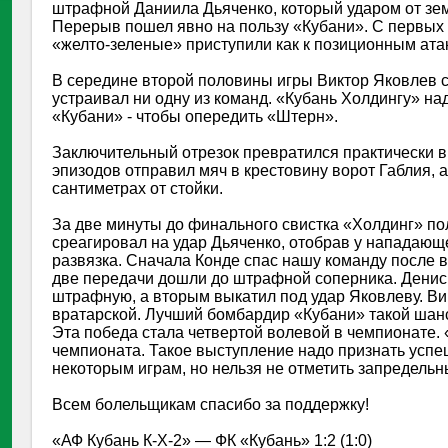
штрафной Даниила Дьяченко, который ударом от земл
Перерыв пошел явно на пользу «Кубани». С первых 
«желто-зеленые» приступили как к позиционным атак
В середине второй половины игры Виктор Яковлев с
устраивал ни одну из команд. «Кубань Холдингу» на
«Кубани» - чтобы опередить «Штерн».
Заключительный отрезок превратился практически 
эпизодов отправил мяч в крестовину ворот Габлия, а
сантиметрах от стойки.
За две минуты до финального свистка «Холдинг» пол
среагировал на удар Дьяченко, отобрав у нападающ
развязка. Сначала Конде спас нашу команду после в
две передачи дошли до штрафной соперника. Денис 
штрафную, а вторым выкатил под удар Яковлеву. Вик
вратарской. Лучший бомбардир «Кубани» такой шанс
Эта победа стала четвертой волевой в чемпионате. 
чемпионата. Такое выступление надо признать успе
некоторым играм, но нельзя не отметить запредельн
Всем болельщикам спасибо за поддержку!
«АФ Кубань К-Х-2» — ФК «Кубань» 1:2 (1:0)