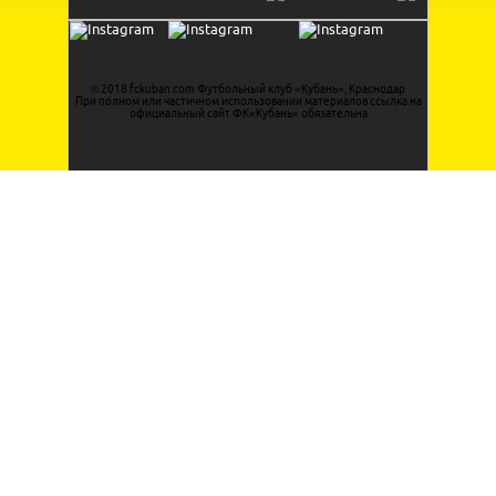
© 2018 fckuban.com Футбольный клуб «Кубань», Краснодар
При полном или частичном использовании материалов ссылка на
официальный сайт ФК«Кубань» обязательна