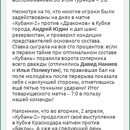
Несмотря на то, что многие игроки были
задействованы на днях в матче
«Кубани-2» против «Драконов» в Кубке
города,
и дал шанс
Андрей Юдин
резервистам, и проверил кондиции
представителей основного состава.
Ставка сыграла на все сто процентов: если
в первом тайме при оптимальном составе
«Кубань» поразила ворота соперника
всего дважды (отличились
Давид Наниев
и
), то правившая бал на
Илья Поликутин
поле молодёжь после перерыва показала
себя с наилучшей стороны, отметившись
ещё пятью точными ударами! Итог
товарищеского матча – 7:0 в пользу
нашей команды!
Напомним, что во вторник, 2 апреля,
«Кубань-2» продолжит своё выступление
в Кубке Краснодара матчем против
«Бакры». А уже на следующий день