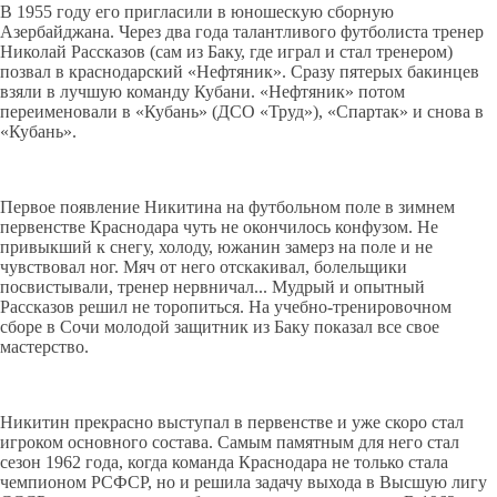
В 1955 году его пригласили в юношескую сборную
Азербайджана. Через два года талантливого футболиста тренер
Николай Рассказов (сам из Баку, где играл и стал тренером)
позвал в краснодарский «Нефтяник». Сразу пятерых бакинцев
взяли в лучшую команду Кубани. «Нефтяник» потом
переименовали в «Кубань» (ДСО «Труд»), «Спартак» и снова в
«Кубань».
Первое появление Никитина на футбольном поле в зимнем
первенстве Краснодара чуть не окончилось конфузом. Не
привыкший к снегу, холоду, южанин замерз на поле и не
чувствовал ног. Мяч от него отскакивал, болельщики
посвистывали, тренер нервничал... Мудрый и опытный
Рассказов решил не торопиться. На учебно-тренировочном
сборе в Сочи молодой защитник из Баку показал все свое
мастерство.
Никитин прекрасно выступал в первенстве и уже скоро стал
игроком основного состава. Самым памятным для него стал
сезон 1962 года, когда команда Краснодара не только стала
чемпионом РСФСР, но и решила задачу выхода в Высшую лигу