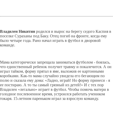
Владилен Никитин
родился и вырос на берегу седого Каспия в
поселке Сураханы под Баку. Отец погиб на фронте, когда ему
было четыре года. Рано начал играть в футбол в дворовой
команде.
Мама категорически запрещала заниматься футболом - боялась,
что единственный ребенок получит травму и покалечится. А он
играл тайком, форму прятал в яме, выложив ее картонными
коробками. Как-то мама случайно увидела его бегающим по
полю и сказала ему дома: «Ладно, играй! Но форму принеси - я
ее постираю. А то ты самый грязный из детей!» И с тех пор
Владилен «легально» играет в футбол. Чтобы помочь матери в
голодное послевоенное время, устроился работать учеником
токаря. 15-летним пареньком играл за взрослую команду.