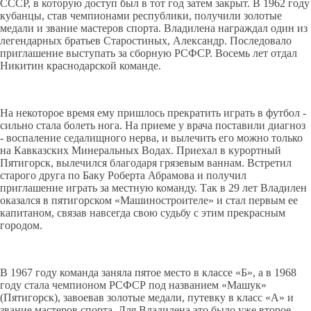
СССР, в которую доступ был в тот год затем закрыт. В 1962 году
кубанцы, став чемпионами республики, получили золотые
медали и звание мастеров спорта. Владилена награждал один из
легендарных братьев Старостиных, Александр. Последовало
приглашение выступать за сборную РСФСР. Восемь лет отдал
Никитин краснодарской команде.
На некоторое время ему пришлось прекратить играть в футбол -
сильно стала болеть нога. На приеме у врача поставили диагноз
- воспаление седалищного нерва, и вылечить его можно только
на Кавказских Минеральных Водах. Приехал в курортный
Пятигорск, вылечился благодаря грязевым ваннам. Встретил
старого друга по Баку Роберта Абрамова и получил
приглашение играть за местную команду. Так в 29 лет Владилен
оказался в пятигорском «Машиностроителе» и стал первым ее
капитаном, связав навсегда свою судьбу с этим прекрасным
городом.
В 1967 году команда заняла пятое место в классе «Б», а в 1968
году стала чемпионом РСФСР под названием «Машук»
(Пятигорск), завоевав золотые медали, путевку в класс «А» и
звание мастеров спорта. Для Владилена это было уже второе