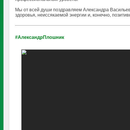
Мы от всей души поздравляем Александра Васильеви
здоровья, неиссякаемой энергии и, конечно, позитив
#АлександрПлошник