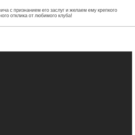
ча с признанием его заслуг и желаем ему крепкого
ного отклика от любимого клуба!