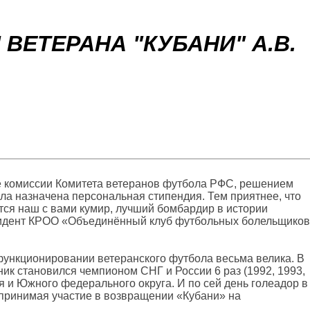
ВЕТЕРАНА "КУБАНИ" А.В.
ие комиссии Комитета ветеранов футбола РФС, решением
ла назначена персональная стипендия. Тем приятнее, что
тся наш с вами кумир, лучший бомбардир в истории
езидент КРОО «Объединённый клуб футбольных болельщиков
функционировании ветеранского футбола весьма велика. В
к становился чемпионом СНГ и России 6 раз (1992, 1993,
рая и Южного федерального округа. И по сей день голеадор в
, принимая участие в возвращении «Кубани» на