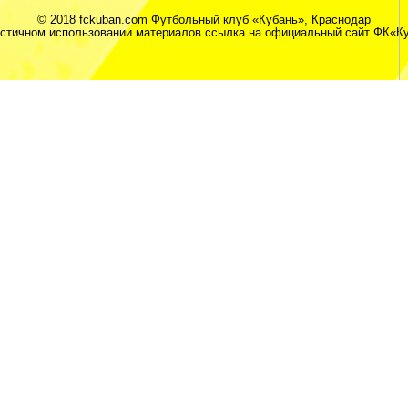
© 2018 fckuban.com Футбольный клуб «Кубань», Краснодар
астичном использовании материалов ссылка на официальный сайт ФК«Ку