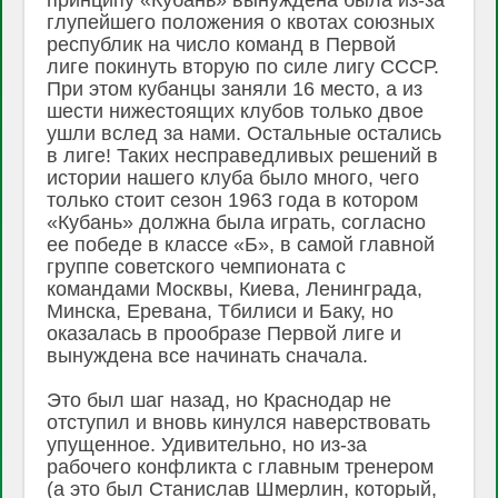
принципу «Кубань» вынуждена была из-за
глупейшего положения о квотах союзных
республик на число команд в Первой
лиге покинуть вторую по силе лигу СССР.
При этом кубанцы заняли 16 место, а из
шести нижестоящих клубов только двое
ушли вслед за нами. Остальные остались
в лиге! Таких несправедливых решений в
истории нашего клуба было много, чего
только стоит сезон 1963 года в котором
«Кубань» должна была играть, согласно
ее победе в классе «Б», в самой главной
группе советского чемпионата с
командами Москвы, Киева, Ленинграда,
Минска, Еревана, Тбилиси и Баку, но
оказалась в прообразе Первой лиге и
вынуждена все начинать сначала.
Это был шаг назад, но Краснодар не
отступил и вновь кинулся наверствовать
упущенное. Удивительно, но из-за
рабочего конфликта с главным тренером
(а это был Станислав Шмерлин, который,