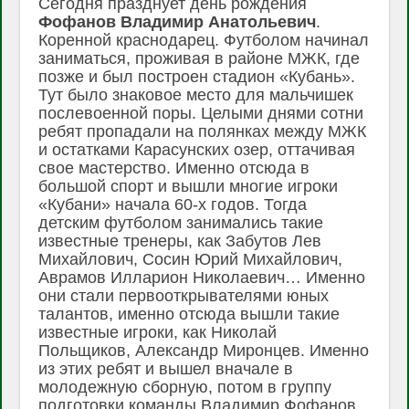
Сегодня празднует день рождения
Фофанов Владимир Анатольевич
.
Коренной краснодарец. Футболом начинал
заниматься, проживая в районе МЖК, где
позже и был построен стадион «Кубань».
Тут было знаковое место для мальчишек
послевоенной поры. Целыми днями сотни
ребят пропадали на полянках между МЖК
и остатками Карасунских озер, оттачивая
свое мастерство. Именно отсюда в
большой спорт и вышли многие игроки
«Кубани» начала 60-х годов. Тогда
детским футболом занимались такие
известные тренеры, как Забутов Лев
Михайлович, Сосин Юрий Михайлович,
Аврамов Илларион Николаевич… Именно
они стали первооткрывателями юных
талантов, именно отсюда вышли такие
известные игроки, как Николай
Польщиков, Александр Миронцев. Именно
из этих ребят и вышел вначале в
молодежную сборную, потом в группу
подготовки команды Владимир Фофанов.