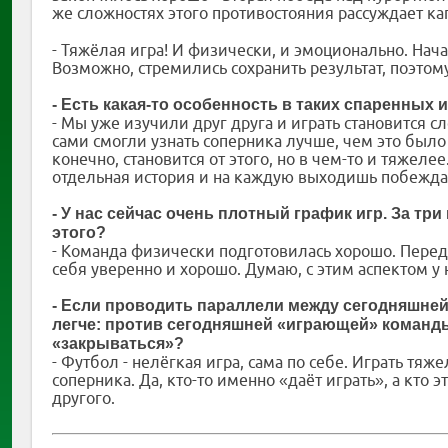
же сложностях этого противостояния рассуждает к
- Тяжёлая игра! И физически, и эмоционально. Нач
Возможно, стремились сохранить результат, поэто
- Есть какая-то особенность в таких спаренных 
- Мы уже изучили друг друга и играть становится с
сами смогли узнать соперника лучше, чем это было
конечно, становится от этого, но в чем-то и тяжеле
отдельная история и на каждую выходишь побежда
- У нас сейчас очень плотный график игр. За три
этого?
- Команда физически подготовилась хорошо. Перед
себя уверенно и хорошо. Думаю, с этим аспектом у 
- Если проводить параллели между сегодняшней
легче: против сегодняшней «играющей» команды 
«закрываться»?
- Футбол - нелёгкая игра, сама по себе. Играть тяж
соперника. Да, кто-то именно «даёт играть», а кто э
другого.