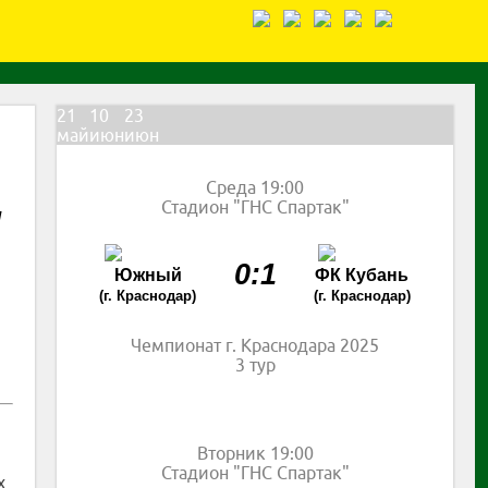
21
10
23
май
июн
июн
Среда 19:00
Стадион "ГНС Спартак"
И
0:1
Южный
ФК Кубань
(г. Краснодар)
(г. Краснодар)
Чемпионат г. Краснодара 2025
3 тур
Вторник 19:00
Стадион "ГНС Спартак"
х