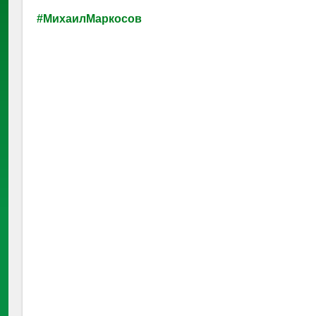
#МихаилМаркосов