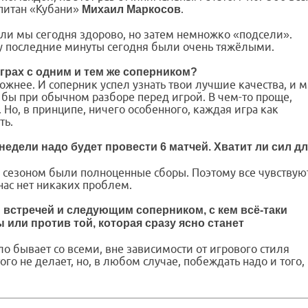
апитан «Кубани»
.
Михаил Маркосов
али мы сегодня здорово, но затем немножко «подсели».
му последние минуты сегодня были очень тяжёлыми.
играх с одним и тем же соперником?
ложнее. И соперник успел узнать твои лучшие качества, и 
 бы при обычном разборе перед игрой. В чем-то проще,
е. Но, в принципе, ничего особенного, каждая игра как
ть.
 недели надо будет провести 6 матчей. Хватит ли сил д
 сезоном были полноценные сборы. Поэтому все чувствую
нас нет никаких проблем.
 встречей и следующим соперником, с кем всё-таки
или против той, которая сразу ясно станет
ело бывает со всеми, вне зависимости от игрового стиля
того не делает, но, в любом случае, побеждать надо и того,