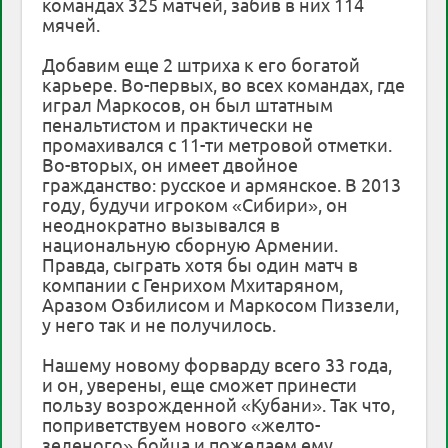
командах 325 матчей, забив в них 114
мячей.
Добавим еще 2 штриха к его богатой
карьере. Во-первых, во всех командах, где
играл Маркосов, он был штатным
пенальтистом и практически не
промахивался с 11-ти метровой отметки.
Во-вторых, он имеет двойное
гражданство: русское и армянское. В 2013
году, будучи игроком «Сибири», он
неоднократно вызывался в
национальную сборную Армении.
Правда, сыграть хотя бы один матч в
компании с Генрихом Мхитаряном,
Аразом Озбилисом и Маркосом Пиззели,
у него так и не получилось.
Нашему новому форварду всего 33 года,
и он, уверены, еще сможет принести
пользу возрожденной «Кубани». Так что,
поприветствуем нового «желто-
зеленого» бойца и пожелаем ему