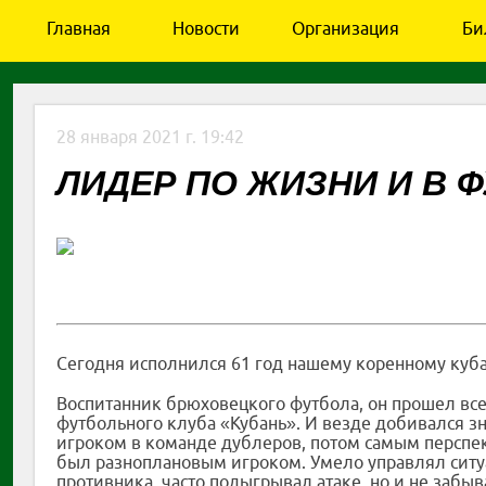
Главная
Новости
Организация
Би
28 января 2021 г. 19:42
ЛИДЕР ПО ЖИЗНИ И В 
Сегодня исполнился 61 год нашему коренному куб
Воспитанник брюховецкого футбола, он прошел все 
футбольного клуба «Кубань». И везде добивался 
игроком в команде дублеров, потом самым перспек
был разноплановым игроком. Умело управлял ситуа
противника, часто подыгрывал атаке, но и не забы