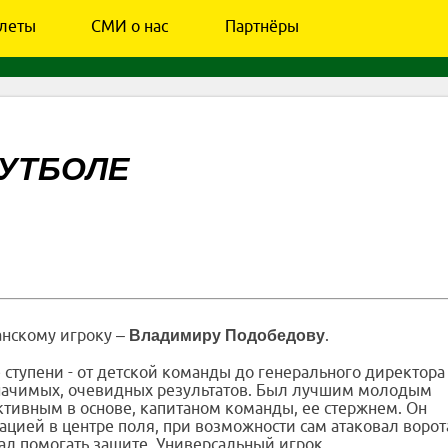
леты
СМИ о нас
Партнёры
ФУТБОЛЕ
анскому игроку –
.
Владимиру Подобедову
ступени - от детской команды до генерального директора
значимых, очевидных результатов. Был лучшим молодым
тивным в основе, капитаном команды, ее стержнем. Он
цией в центре поля, при возможности сам атаковал ворот
вал помогать защите. Универсальный игрок.