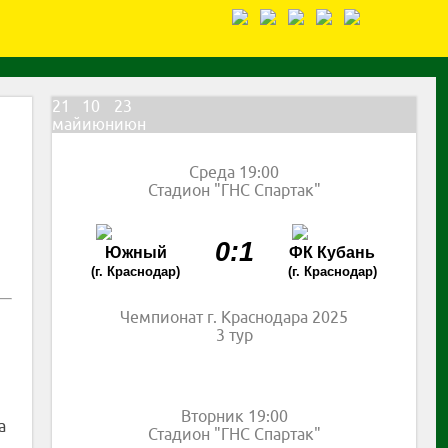
21
10
23
май
июн
июн
Среда 19:00
Стадион "ГНС Спартак"
0:1
Южный
ФК Кубань
(г. Краснодар)
(г. Краснодар)
Чемпионат г. Краснодара 2025
3 тур
Вторник 19:00
а
Стадион "ГНС Спартак"