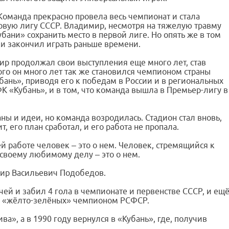
Команда прекрасно провела весь чемпионат и стала
рвую лигу СССР. Владимир, несмотря на тяжелую травму
убани» сохранить место в первой лиге. Но опять же в том
ски закончил играть раньше времени.
р продолжал свои выступления еще много лет, став
ого он много лет так же становился чемпионом страны
бань», приводя его к победам в России и в региональных
К «Кубань», и в том, что команда вышла в Премьер-лигу в
аны и идеи, но команда возродилась. Стадион стал вновь,
т, его план сработал, и его работа не пропала.
й работе человек – это о нем. Человек, стремящийся к
 своему любимому делу – это о нем.
имир Васильевич Подобедов.
тчей и забил 4 гола в чемпионате и первенстве СССР, и ещ
таве «жёлто-зелёных» чемпионом РСФСР.
а», а в 1990 году вернулся в «Кубань», где, получив