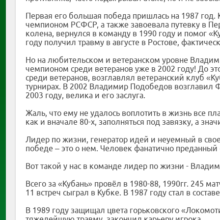
Первая его большая победа пришлась на 1987 год. 
чемпионом РСФСР, а также завоевала путевку в Пе
колена, вернулся в команду в 1990 году и помог «К
году получил травму в августе в Ростове, фактиче
Но на любительском и ветеранском уровне Владими
чемпионом среди ветеранов уже в 2002 году! До эт
среди ветеранов, возглавлял ветеранский клуб «Ку
турнирах. В 2002 Владимир Подобедов возглавил Ф
2003 году, велика и его заслуга.
Жаль, что ему не удалось воплотить в жизнь все пл
как и вначале 80-х, заполняться под завязку, а значи
Лидер по жизни, генератор идей и неуемный в свое
победе – это о нем. Человек фанатично преданный
Вот такой у нас в команде лидер по жизни - Влад
Всего за «Кубань» провёл в 1980-88, 1990гг. 245 ма
11 встреч сыграл в Кубке. В 1987 году стал в сос
В 1989 году защищал цвета горьковского «Локомотив
тяжелейшую травму, закончил карьеру игрока.