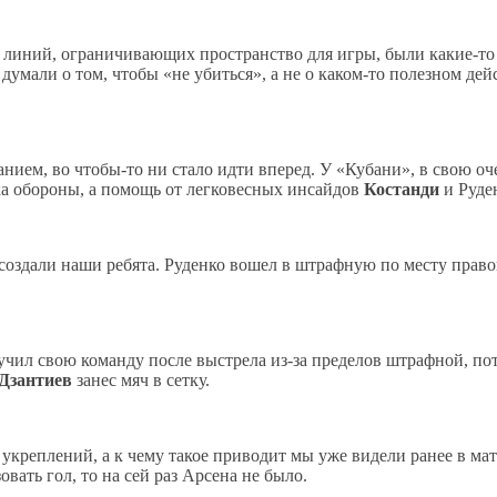
т линий, ограничивающих пространство для игры, были какие-то 
думали о том, чтобы «не убиться», а не о каком-то полезном дей
анием, во чтобы-то ни стало идти вперед. У «Кубани», в свою оч
ка обороны, а помощь от легковесных инсайдов
Костанди
и Руден
создали наши ребята. Руденко вошел в штрафную по месту право
учил свою команду после выстрела из-за пределов штрафной, пот
Дзантиев
занес мяч в сетку.
креплений, а к чему такое приводит мы уже видели ранее в мат
вать гол, то на сей раз Арсена не было.