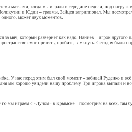
теми матчами, когда мы играли в середине недели, под нагрузка
, Поликутин и Юдин – травмы, Зайцев загрипповал. Мы посмотрел
 одного, может двух моментов.
 за мяч, который развернет как надо. Наниев – игрок другого п
ространстве смог принять, пробить, замкнуть. Сегодня были пара
ибка. У нас перед этим был свой момент – забивай Руденко и всё
годня мы хорошо увидели нашу проблему. Три игрока выпали и вс
-го мы играем с «Лучом» в Крымске – посмотрим на всех, там бу