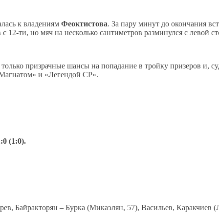
алась к владениям
Феоктистова
. За пару минут до окончания в
 с 12-ти, но мяч на несколько сантиметров разминулся с левой 
только призрачные шансы на попадание в тройку призеров и, суд
«Магнатом» и «Легендой СР».
 (1:0).
ев, Байракторян – Бурка (Микаэлян, 57), Васильев, Каракчиев (Л