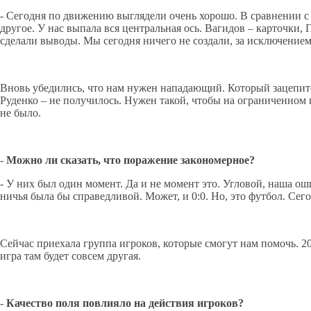
- Сегодня по движению выглядели очень хорошо. В сравнении с 
другое. У нас выпала вся центральная ось. Вагидов – карточки
сделали выводы. Мы сегодня ничего не создали, за исключением
Вновь убедились, что нам нужен нападающий. Который зацепится
Руденко – не получилось. Нужен такой, чтобы на ограниченном п
не было.
-
Можно ли сказать, что поражение закономерное?
- У них был один момент. Да и не момент это. Угловой, наша ош
ничья была бы справедливой. Может, и 0:0. Но, это футбол. Се
Сейчас приехала группа игроков, которые смогут нам помочь. 20
игра там будет совсем другая.
-
Качество поля повлияло на действия игроков?