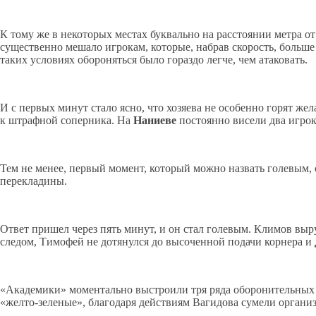
К тому же в некоторых местах буквально на расстоянии метра о
существенно мешало игрокам, которые, набрав скорость, больше 
таких условиях обороняться было гораздо легче, чем атаковать.
И с первых минут стало ясно, что хозяева не особенно горят жел
к штрафной соперника. На
Наниеве
постоянно висели два игро
Тем не менее, первый момент, который можно назвать голевым, 
перекладины.
Ответ пришел через пять минут, и он стал голевым. Климов выр
следом, Тимофей не дотянулся до высоченной подачи корнера и
«Академики» моментально выстроили тря ряда оборонительных у
«желто-зеленые», благодаря действиям Вагидова сумели организо