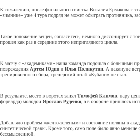
К сожалению, после финального свистка Виталия Ермакова с 
«зимнике» уже 4 тура подряд не может обыграть противника, заб
Такое положение вещей, согласитесь, немного диссонирует с то
прошел как раз в середине этого неприглядного цикла.
К матчу с «академиками» наша команда подошла с большими про
повреждения
Артем Юдин
и
Илья Поликутин
. А накануне вс
тренировочного сбора, тренерский штаб «Кубани» не стал.
В результате, место в воротах занял
Тимофей Климов
, пару це
форварда) молодой
Ярослав Руденко
, а в обороне пришлось ис
Добавляло проблем «желто-зеленым» и состояние поляны в акад
синтетической травы. Кроме того, само поле было явно меньше 
бессмысленной.