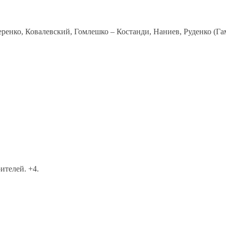
ренко, Ковалевский, Гомлешко – Костанди, Наниев, Руденко (Гам
ителей. +4.