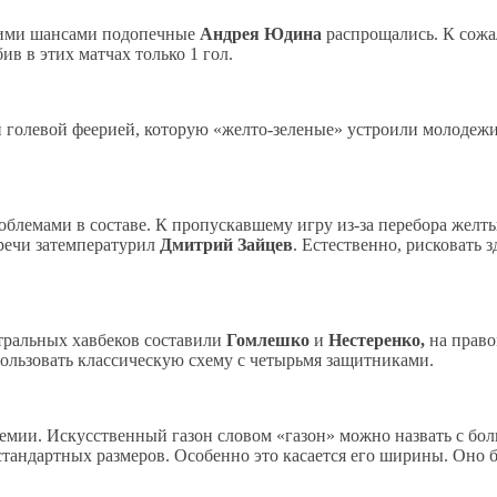
этими шансами подопечные
Андрея Юдина
распрощались. К сожал
ив в этих матчах только 1 гол.
й голевой феерией, которую «желто-зеленые» устроили молодежи
блемами в составе. К пропускавшему игру из-за перебора желт
тречи затемпературил
Дмитрий Зайцев
. Естественно, рисковать 
нтральных хавбеков составили
Гомлешко
и
Нестеренко,
на право
пользовать классическую схему с четырьмя защитниками.
емии. Искусственный газон словом «газон» можно назвать с бо
стандартных размеров. Особенно это касается его ширины. Оно 