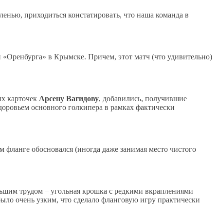
енью, приходиться констатировать, что наша команда в
 «Оренбурга» в Крымске. Причем, этот матч (что удивительно)
ых карточек
Арсену Вагидову
, добавились, получившие
здоровьем основного голкипера в рамках фактически
м фланге обосновался (иногда даже занимая место чистого
льшим трудом – угольная крошка с редкими вкраплениями
было очень узким, что сделало фланговую игру практически