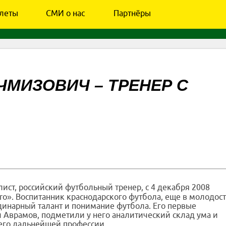
леты
СМИ о нас
Партнёры
МИЗОВИЧ – ТРЕНЕР С
лист, российский футбольный тренер, с 4 декабря 2008
o». Воспитанник краснодарского футбола, еще в молодос
динарный талант и понимание футбола. Его первые
 Аврамов, подметили у него аналитический склад ума и
а его дальнейшей профессии.