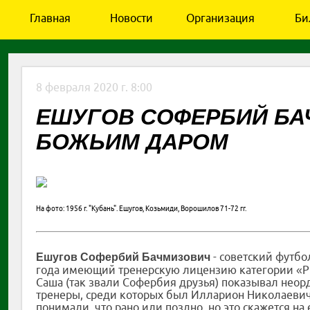
Главная
Новости
Организация
Би
8 февраля 2020 г. 8:00
ЕШУГОВ СОФЕРБИЙ БАЧ
БОЖЬИМ ДАРОМ
На фото: 1956 г. "Кубань". Ешугов, Козьмиди, Ворошилов 71-72 гг.
- советский футбо
Ешугов Софербий Бачмизович
года имеющий тренерскую лицензию категории «Pr
Саша (так звали Софербия друзья) показывал неор
тренеры, среди которых был Илларион Николаевич
понимали, что рано или поздно, но это скажется н