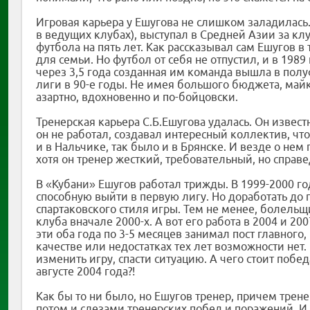
Игровая карьера у Ешугова не слишком заладилась.
в ведущих клубах), выступал в Средней Азии за кл
футбола на пять лет. Как рассказывал сам Ешугов в 
для семьи. Но футбол от себя не отпустил, и в 198
через 3,5 года созданная им команда вышла в пол
лиги в 90-е годы. Не имея большого бюджета, ма
азартно, вдохновенно и по-бойцовски.
Тренерская карьера С.Б.Ешугова удалась. Он извес
он не работал, создавал интересный коллектив, чт
и в Нальчике, так было и в Брянске. И везде о нем
хотя он тренер жесткий, требовательный, но справ
В «Кубани» Ешугов работал трижды. В 1999-2000 го
способную выйти в первую лигу. Но доработать до 
спартаковского стиля игры. Тем не менее, болель
клуба вначале 2000-х. А вот его работа в 2004 и 20
эти оба года по 3-5 месяцев занимал пост главного, 
качестве или недостатках тех лет возможности нет
изменить игру, спасти ситуацию. А чего стоит по
августе 2004 года?!
Как бы то ни было, но Ешугов тренер, причем трен
потом и слезами тренерских побед и поражений. И