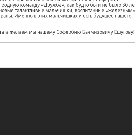
родную команду «Дружба», как будто бы и не было 30 ле
я и новые талантливые мальчишки, воспитанные «железным
траны. Именно в этих мальчишках и есть будущее нашего
льтата желаем мы нашему Софербию Бачмизовичу Ешугову!