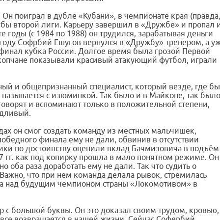
 Он поиграл в дубле «Кубани», в чемпионате края (правда
убы второй лиги. Карьеру завершил в «Дружбе» и пропал 
те годы (с 1984 по 1988) он трудился, зарабатывая деньги
9 году Софрбий Ешугов вернулся в «Дружбу» тренером, а у
уфинал кубка России. Долгое время была грозой Первой
йкопчане показывали красивый атакующий футбол, играли
тный и общепризнанный специалист, который везде, где бы
о называется с изюминкой. Так было и в Майкопе, так был
 говорят и вспоминают только в положительной степени,
едливый.
дах он смог создать команду из местных мальчишек,
победного финала ему не дали, обвинив в отсутствии
щики по достоинству оценили вклад Бачмизовича в подъём
07 гг. как под копирку прошла в мало понятном режиме. Он
но оба раза доработать ему не дали. Так что судить о
. Важно, что при нем команда делала рывок, стремилась
беда над будущим чемпионом страны «Локомотивом» в
ер с большой буквы. Он это доказал своим трудом, кровью,
 все возвращается в нашей жизни. Сейчас Софербий