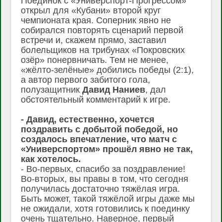
Поединок с «Универспорт-Прогрессом»
открыл для «Кубани» второй круг
чемпионата края. Соперник явно не
собирался повторять сценарий первой
встречи и, скажем прямо, заставил
болельщиков на трибунах «Покровских
озёр» понервничать. Тем не менее,
«жёлто-зелёные» добились победы (2:1),
а автор первого забитого гола,
полузащитник
Давид Наниев
, дал
обстоятельный комментарий к игре.
- Давид, естественно, хочется
поздравить с добытой победой, но
создалось впечатление, что матч с
«Универспортом» прошёл явно не так,
как хотелось.
- Во-первых, спасибо за поздравление!
Во-вторых, вы правы в том, что сегодня
получилась достаточно тяжёлая игра.
Быть может, такой тяжёлой игры даже мы
не ожидали, хотя готовились к поединку
очень тщательно. Наверное, первый