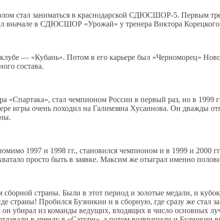
тболом стал заниматься в краснодарской СДЮСШОР-5. Первым т
учал вначале в СДЮСШОР «Урожай» у тренера Виктора Корецкого
клубе — «Кубань». Потом в его карьере был «Черноморец» Ново
ного состава.
ра «Спартака», стал чемпионом России в первый раз, но в 1999 
ере игры очень походил на Галимзяна Хусаинова. Он дважды отпр
ны.
имо 1997 и 1998 гг., становился чемпионом и в 1999 и 2000 гг.,
хватало просто быть в заявке. Максим же отыграл именно полов
 сборной страны. Были в этот период и золотые медали, и кубо
е страны! Пробился Бузникин и в сборную, где сразу же стал за
 он убирал из команды ведущих, входящих в число основных лу
отдавали в аренду в «Сатурн», а потом возвращали и Бузникин в