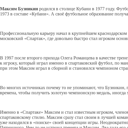
Максим Бузникин
родился в столице Кубани в 1977 году. Фу
1973 в составе «Кубани». А своё футбольное образование пол
Профессиональную карьеру начал в крупнейшем краснодарском 
московский «Спартак», где довольно быстро стал игроком основ
В 1997 после второго прихода Олега Романцева в качестве трене
к игроку, который играл именно в спартаковский футбол, по ман
при этом Максим играл в сборной и становился чемпионом стра
Во многих источниках почему то не упоминают, что Бузникин, пом
времена, чтобы получить золотую чемпионскую медаль, иногда 
Именно в «Спартаке» Максим и стал известным игроком, членом
спартаковскому стилю. Максим сразу стал своим в лучшей команд
уже находился в «поиске» своей концепции игры. Неоднократно
Пятницкого. Чем-то не устроил тренера и Максим. Два года его 