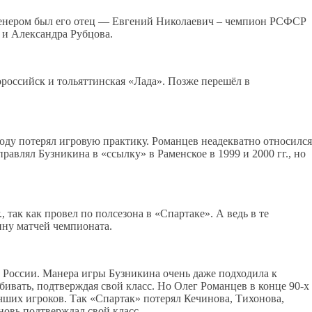
ренером был его отец — Евгений Николаевич – чемпион РСФСР
 и Александра Рубцова.
российск и тольяттинская «Лада». Позже перешёл в
году потерял игровую практику. Романцев неадекватно относился
авлял Бузникина в «ссылку» в Раменское в 1999 и 2000 гг., но
 так как провел по полсезона в «Спартаке». А ведь в те
ину матчей чемпионата.
к России. Манера игры Бузникина очень даже подходила к
бивать, подтверждая свой класс. Но Олег Романцев в конце 90-х
чших игроков. Так «Спартак» потерял Кечинова, Тихонова,
новь подтверждал свой класс.