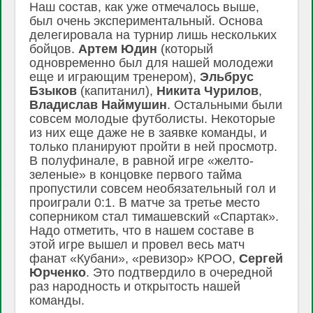
Наш состав, как уже отмечалось выше,
был очень экспериментальный. Основа
делегировала на турнир лишь нескольких
бойцов.
Артем Юдин
(который
одновременно был для нашей молодежи
еще и играющим тренером),
Эльбрус
Бзыков
(капитанил),
Никита Чурилов
,
Владислав Наймушин
. Остальными были
совсем молодые футболисты. Некоторые
из них еще даже не в заявке команды, и
только планируют пройти в ней просмотр.
В полуфинале, в равной игре «желто-
зеленые» в концовке первого тайма
пропустили совсем необязательный гол и
проиграли 0:1. В матче за третье место
соперником стал тимашевский «Спартак».
Надо отметить, что в нашем составе в
этой игре вышел и провел весь матч
фанат «Кубани», «ревизор» КРОО,
Сергей
Юрченко
. Это подтвердило в очередной
раз народность и открытость нашей
команды.