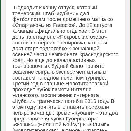
Подходит к концу отпуск, который
тренерский штаб «Кубани» дал
футболистам после домашнего матча со
«Спартаком» из Раевской. До 12 августа
команда официально отдыхает. В этот
день на стадионе «Покровские озера»
состоится первая тренировка, которая
даст старт подготовке к решающей
осенней части чемпионата Краснодарского
края. Но еще до начала активных
тренировочных будней было принято
решение сыграть экспериментальным
составом на одном почетном турнире.
Третий год в станице Новотитаровской
проходит Кубок памяти Виталия
Яланского. Воспитанник интерната
«Кубани» трагически погиб в 2016 году. В
этом году почтить его память приехали
четыре команды: кроме «Кубани» - это два
представителя Кубка Губернатора:
«Феникс» (Большой Бейсуг) и «Олимп»
(Новотитаровская), а также «Спартак»,