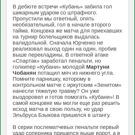
В дебюте встречи «Кубань» забила гол
шикарным ударом со штрафного.
Пропустили мы ответный, опять
необязательный, гол в начале второго
тайма. Концовка же матча для приехавших
на турнир болельщиков выдалась
валидольной. Сначала Юрченко не
реализовал выход один на один, пробив
выше перекладины. В ответной атаке
«Спартак» заработал пенальти, но
голкипер «Кубани» молодой
Мартуни
Чобанян
потащил мяч из нижнего угла.
Помните парнишку, которому в
контрольном матче с иркутским «Зенитом»
нанесли тяжелую травму? Он уже
выздоровел и готов помогать «Кубани»! В
самой концовке мы могли еще раз решить
исход матча в свою пользу, но удар
Эльбруса Бзыкова пришелся в штангу.
В серии послематчевых пенальти первый
удар соперника пришелся выше ворот, а в