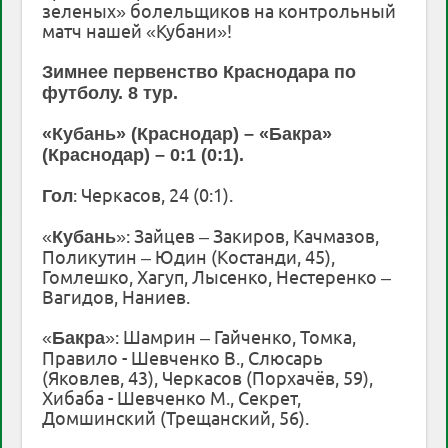
зеленых» болельщиков на контрольный
матч нашей «Кубани»!
Зимнее первенство Краснодара по
футболу. 8 тур.
«Кубань» (Краснодар) – «Бакра»
(Краснодар) – 0:1 (0:1).
: Черкасов, 24 (0:1).
Гол
«
»: Зайцев – Закиров, Качмазов,
Кубань
Поликутин – Юдин (Костанди, 45),
Гомлешко, Хагуп, Лысенко, Нестеренко –
Вагидов, Наниев.
«
»: Шамрин – Гайченко, Томка,
Бакра
Правило - Шевченко В., Слюсарь
(Яковлев, 43), Черкасов (Порхачёв, 59),
Хибаба - Шевченко М., Секрет,
Домшинский (Трещанский, 56).