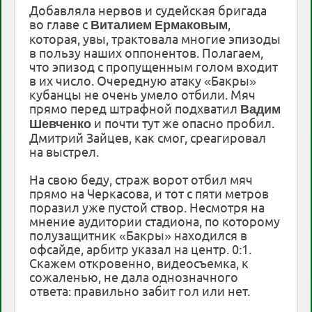
Добавляла нервов и судейская бригада
во главе с
,
Виталием
Ермаковым
которая, увы, трактовала многие эпизоды
в пользу наших оппонентов. Полагаем,
что эпизод с пропущенным голом входит
в их число. Очередную атаку «Бакры»
кубанцы не очень умело отбили. Мяч
прямо перед штрафной подхватил
Вадим
и почти тут же опасно пробил.
Шевченко
Дмитрий Зайцев, как смог, среагировал
на выстрел.
На свою беду, страж ворот отбил мяч
прямо на Черкасова, и тот с пяти метров
поразил уже пустой створ. Несмотря на
мнение аудитории стадиона, по которому
полузащитник «Бакры» находился в
офсайде, арбитр указал на центр. 0:1.
Скажем откровенно, видеосъемка, к
сожаленью, не дала однозначного
ответа: правильно забит гол или нет.