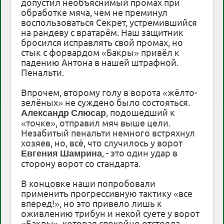
допустил необъяснимый промах при
обработке мяча, чем не преминул
воспользоваться Секрет, устремившийся
на рандеву с вратарём. Наш защитник
бросился исправлять свой промах, но
стык с форвардом «Бакры» привёл к
падению Антона в нашей штрафной.
Пенальти.
Впрочем, второму голу в ворота «жёлто-
зелёных» не суждено было состояться.
, подошедший к
Александр
Слюсар
«точке», отправил мяч выше цели.
Незабитый пенальти немного встряхнул
хозяев, но, всё, что случилось у ворот
, - это один удар в
Евгения
Шамрина
сторону ворот со стандарта.
В концовке наши попробовали
применить прогрессивную тактику «все
вперед!», но это привело лишь к
оживлению трибун и некой суете у ворот
«Бакры», которая спокойно отстояла