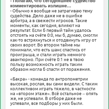
- Полагаю, что сегодняшнее судейство
комментировать излишне…
- Обычно я вообще не затрагиваю тему
судейства. Дело даже не в ошибке
арбитра, а в свежести игроков. Такие
моменты, как сегодня, влияют на
результат. Если б первый тайм удалось
отстоять на счёте 0:0, мы б, думаю, смогли
как-то встряхнуться и отодвинуть игру от
своих ворот. Во втором тайме мы
понимали, что есть шанс спастись от
проигрыша, и стали играть немного
авантюрно. При счёте 0:1 не в твою
пользу возможность играть таким
образом могла б спасти от поражения.
«Бакра» - команда по антропометрии
высокая, рослая, вы сами видели. С таким
коллективом играть тяжело, в частности
на «втором этаже». Всё остальное – опять
же, не успевали. В отборе даже не
успевали, все подборы у них были.