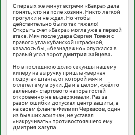
С первых же минут встречи «Бакра» дала
понять, кто на поле хозяин. Никто легкой
прогулки и не ждал. Но чтобы
действительно было так тяжело!
Открыть счет «Бакра» могла уже в первой
атаке. Мяч после удара
с
Сергея Томки
правого угла кубанской штрафной,
казалось бы, «безнадежно» опускался в
правый угол ворот
Дмитрия Зайцева.
Но в последнюю долю секунды нашему
киперу на выручку пришла «верная
подруга» штанга, от которой мяч и
отлетел ему в руки. Да и в целом, «жёлто-
зелёные» стартового напора гостей
откровенно не выдерживали. Раз за
разом ошибки допускал центр защиты, а
на своём фланге
, один
Филипп
Черкасов
из бывших афипчан, не уставал
«накручивать» противостоявшего ему
.
Дмитрия
Хагупа