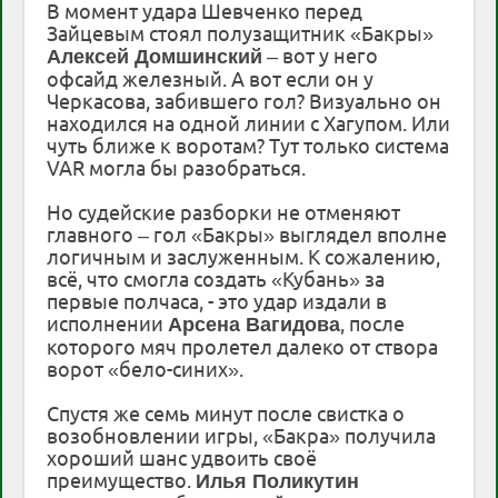
В момент удара Шевченко перед
Зайцевым стоял полузащитник «Бакры»
– вот у него
Алексей Домшинский
офсайд железный. А вот если он у
Черкасова, забившего гол? Визуально он
находился на одной линии с Хагупом. Или
чуть ближе к воротам? Тут только система
VAR могла бы разобраться.
Но судейские разборки не отменяют
главного – гол «Бакры» выглядел вполне
логичным и заслуженным. К сожалению,
всё, что смогла создать «Кубань» за
первые полчаса, - это удар издали в
исполнении
, после
Арсена Вагидова
которого мяч пролетел далеко от створа
ворот «бело-синих».
Спустя же семь минут после свистка о
возобновлении игры, «Бакра» получила
хороший шанс удвоить своё
преимущество.
Илья Поликутин