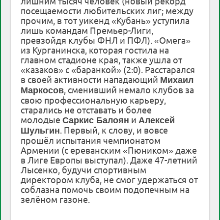
лишним тысяч человек (новый рекорд
посещаемости любительских лиг; между
прочим, в тот уикенд «Кубань» уступила
лишь командам Премьер-Лиги,
превзойдя клубы ФНЛ и ПФЛ). «Омега»
из Курганинска, которая гостила на
главном стадионе края, также ушла от
«казаков» с «баранкой» (2:0). Расстарался
в своей активности нападающий
Михаил
, сменивший немало клубов за
Маркосов
свою профессиональную карьеру,
старались не отставать и более
молодые
и
Саркис Балоян
Алексей
. Первый, к слову, и вовсе
Шульгин
прошёл испытания чемпионатом
Армении (с ереванским «Пюником» даже
в Лиге Европы выступал). Даже 47-летний
Лысенко, будучи спортивным
директором клуба, не смог удержаться от
соблазна помочь своим подопечным на
зелёном газоне.