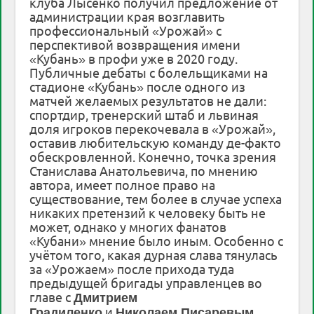
клуба Лысенко получил предложение от
администрации края возглавить
профессиональный «Урожай» с
перспективой возвращения имени
«Кубань» в профи уже в 2020 году.
Публичные дебаты с болельщиками на
стадионе «Кубань» после одного из
матчей желаемых результатов не дали:
спортдир, тренерский штаб и львиная
доля игроков перекочевала в «Урожай»,
оставив любительскую команду де-факто
обескровленной. Конечно, точка зрения
Станислава Анатольевича, по мнению
автора, имеет полное право на
существование, тем более в случае успеха
никаких претензий к человеку быть не
может, однако у многих фанатов
«Кубани» мнение было иным. Особенно с
учётом того, какая дурная слава тянулась
за «Урожаем» после прихода туда
предыдущей бригады управленцев во
главе с
Дмитрием
и
.
Градиленко
Николаем Писаревым