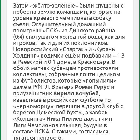
Затем «жёлто-зелёные» были спущены с
небес на землю командами, которые на
уровне краевого чемпионата собаку
съели. Оглушительный домашний
проигрыш «ПСК» из Динского района
(0:4) стал ушатом холодной воды, как для
игроков, так и для их поклонников.
Новороссийский «Спартак» и «Кубань
Холдинг» водички ещё и подбавили – 1:3
в Раевской и 0:1 дома, в Краснодаре. В
обоих матчах кубанцам противостояли
коллективы, собранные почти целиком
из футболистов, которые «попылили»
даже в РФПЛ. Вратарь
и
Роман Герус
полузащитник
,
Кирилл Кочубей
известные в российском футболе по
«Черноморцу», перешли в другой клуб с
берегов Цемесской бухты, а хавбек
«Холдинга»
даже гимн
Ника Пилиев
Лиги Чемпионов слышал, будучи в
составе ЦСКА. С такими, согласимся,
тягаться непросто.