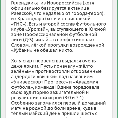
Геленджика, из Новороссийска (хотя
официально базируется в станице
Раевской, что недалеко от города-героя),
из Краснодара (хоть и с приставкой
«ГНС»). Есть и второй состав футбольного
клуба «Урожай», выступающего в Южной
зоне Профессиональной футбольной
лиги (Д-3), читай – в профессионалах.
Словом, лёгкой прогулки возрождённой
«Кубани» не обещал никто.
Хотя старт первенства выдался очень
даже ярким. Пусть поначалу «жёлто-
зелёным» противостояли откровенные
андердоги «вышки» под названием
«Универспорт-Прогресс» и «Академия
футбола», команда Юдина порадовала
свою аудиторию зажигательной и
результативной игрой (3:0 и 7:1).
Особенно запомнился первый домашний
матч на родной до боли арене, куда в
тёплый майский день пришли шесть с