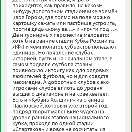
приходится, как правило, на каком-
нибудь допотопном стадиончике времён
царя Гороха, где прямо на поле можно
картошку сажать или пастбище устроить,
против дядь «кому за…» и «почти под…».
Да и турнирных перспектив маловато:
хотя б на ранние стадии Кубка России из
ЛФЛ и чемпионатов субъектов попадают
единицы. Но появление клуба с
историей, пусть и на начальном этапе, в
самом подвале футбола страны,
привносило интригу как для рядовых
любителей футбола, но и для средств
масс-медиа. А добротных клубов с экс-
игроками клубов вплоть до уровня
высшего дивизиона и на крае хватает.
Есть и «Кубань Холдинг» из станицы
Павловской, который уже второй год
подряд творит маленькие чудеса на
уровне ранних этапов национального
Кубка, проходя по одной стадии.
«Спартаков» и вовсе не сосчитать: из